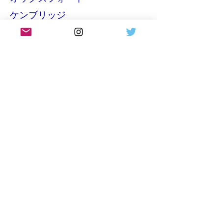
ケンブリッジ
バース
ソールズベリーとストーンヘン
ジ
ウインザー城
コッツウォルズ
＊お客様ご自身で観光される際
に役立つ専用車の手配やホテル
のご案内を含め、きめ細かなプ
ラン作りもお手伝いすることが
できます。
​何なりとご相談ください。