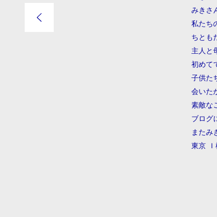
みきさ
私たち
ちとも
主人と
初めて
子供た
会いたか
素敵な
ブログに
またみ
​​東京 