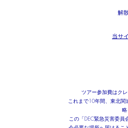
解
​当
ツアー参加費はクレ
これまで10年間、東北
略
この「DEC緊急災害委
今必要な場所へ届けるこ