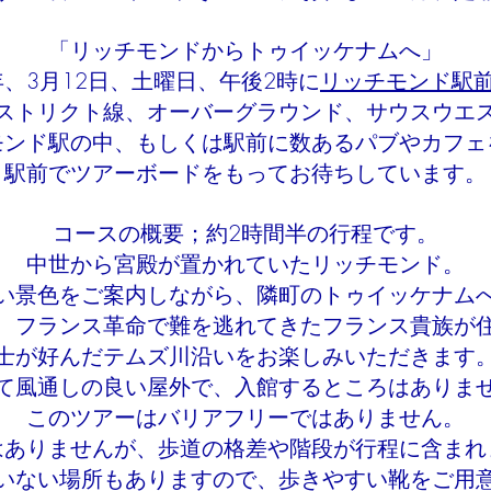
「リッチモンドからトゥイッケナムへ」
2年、3月12日、土曜日、午後2時に
リッチモンド駅
ストリクト線、オーバーグラウンド、サウスウエ
モンド駅の中、もしくは駅前に数あるパブやカフェ
駅前でツアーボードをもってお待ちしています。
コースの概要；約2時間半の行程です。
中世から宮殿が置かれていたリッチモンド。
い景色をご案内しながら、隣町のトゥイッケナム
、フランス革命で難を逃れてきたフランス貴族が
士が好んだテムズ川沿いをお楽しみいただきます
て風通しの良い屋外で、入館するところはありま
このツアーはバリアフリーではありません。
はありませんが、歩道の格差や階段が行程に含まれ
いない場所もありますので、歩きやすい靴をご用